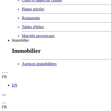
Cours et stages de cuisine
Plages privées
Restaurants
Tables d'hôtes
Marchés provençaux
Immobilier
Immobilier
Agences immobilières
-
-
-
FR
EN
-
-
FR