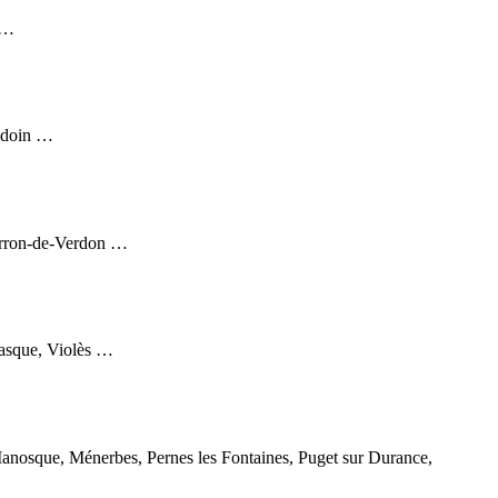
 …
Bédoin …
parron-de-Verdon …
nasque, Violès …
anosque, Ménerbes, Pernes les Fontaines, Puget sur Durance,