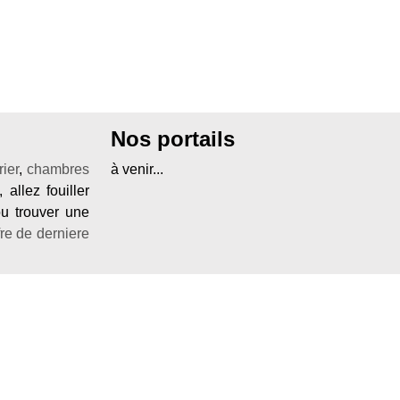
Nos portails
ier
,
chambres
à venir...
, allez fouiller
ou trouver une
fre de derniere
z-vous trouver
 provencale
,
r une
location
CMS mombo
.