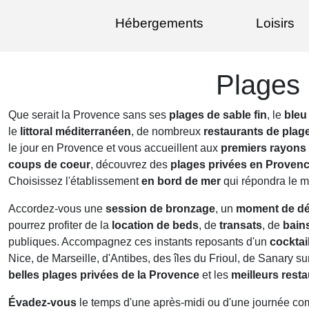
Hébergements
Loisirs
Plages 
Que serait la Provence sans ses
plages de sable fin
, le
bleu
le
littoral méditerranéen
, de nombreux
restaurants de plag
le jour en Provence et vous accueillent aux
premiers rayons 
coups de coeur
, découvrez des
plages privées en Proven
Choisissez l'établissement
en bord de mer
qui répondra le m
Accordez-vous une
session de bronzage
, un
moment de dé
pourrez profiter de la
location de beds
, de
transats
, de
bains
publiques. Accompagnez ces instants reposants d'un
cocktail
Nice, de Marseille, d'Antibes, des îles du Frioul, de Sanary s
belles plages privées de la Provence
et les
meilleurs rest
Évadez-vous
le temps d'une après-midi ou d'une journée co