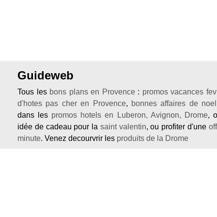
Guideweb
Tous les
bons plans en Provence
:
promos vacances fevr
d'hotes pas cher en Provence
,
bonnes affaires de noel
dans les
promos hotels en Luberon, Avignon, Drome
, 
idée de cadeau pour la
saint valentin
, ou profiter d'une
of
minute
. Venez decourvrir les
produits de la Drome
Des vacances réussies ne s 'improvisent pas, renseigne
une
chambre d'hotes normandie
, un
camping drome
séjourner dans un
chateau provence
ou pour trouve
canoe ardeche
ou profitez d'une
promo hotel provence
.
Si vous voulez un site internet pro et pas cher essayez le