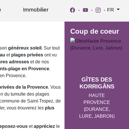
e
Immobilier
-
-
-
FR
Coup de coeur
 son
généreux soleil
. Sur tout
eau
et
plages privées
ont vu
ures adresses
et de nos
ants-plage en Provence
.
en Provence.
GÎTES DES
KORRIGÂNS
privées de la Provence
. Vous
oin du tumulte des plages
HAUTE
la commune de Saint-Tropez, de
PROVENCE
Mer, vous trouverez les
plus
(DURANCE,
LURE, JABRON)
reposez-vous
et
appréciez
le