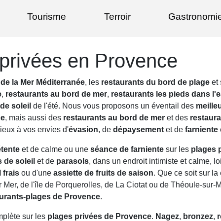
Tourisme
Terroir
Gastronomi
privées en Provence
 de la Mer Méditerranée
, les
restaurants du bord de plage
et
e
,
restaurants au bord de mer
,
restaurants les pieds dans l'
de soleil
de l'été. Nous vous proposons un éventail des
meille
ce
, mais aussi des
restaurants au bord de mer
et des
restaur
ieux à vos envies d'
évasion
, de
dépaysement
et de
farniente
tente
et de calme ou une
séance de farniente
sur les
plages 
 de soleil
et de
parasols
, dans un endroit intimiste et calme, l
 frais
ou d'une
assiette de fruits de saison
. Que ce soit sur 
ur Mer, de l'île de Porquerolles, de La Ciotat ou de Théoule-sur-
aurants-plages de Provence
.
mplète sur les
plages privées de Provence
.
Nagez
,
bronzez
,