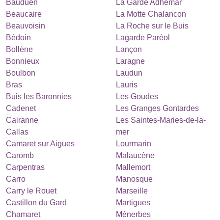
Bauduen
La Garde Adhémar
Beaucaire
La Motte Chalancon
Beauvoisin
La Roche sur le Buis
Bédoin
Lagarde Paréol
Bollène
Lançon
Bonnieux
Laragne
Boulbon
Laudun
Bras
Lauris
Buis les Baronnies
Les Goudes
Cadenet
Les Granges Gontardes
Cairanne
Les Saintes-Maries-de-la-
Callas
mer
Camaret sur Aigues
Lourmarin
Caromb
Malaucène
Carpentras
Mallemort
Carro
Manosque
Carry le Rouet
Marseille
Castillon du Gard
Martigues
Chamaret
Ménerbes