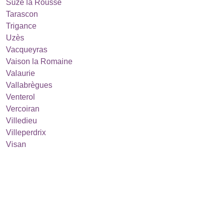
Suze la Rousse
Tarascon
Trigance
Uzès
Vacqueyras
Vaison la Romaine
Valaurie
Vallabrègues
Venterol
Vercoiran
Villedieu
Villeperdrix
Visan