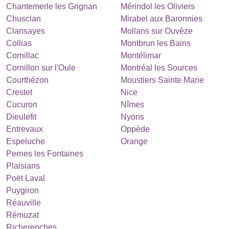
Chantemerle les Grignan
Mérindol les Oliviers
Chusclan
Mirabel aux Baronnies
Clansayes
Mollans sur Ouvèze
Collias
Montbrun les Bains
Cornillac
Montélimar
Cornillon sur l'Oule
Montréal les Sources
Courthézon
Moustiers Sainte Marie
Crestet
Nice
Cucuron
Nîmes
Dieulefit
Nyons
Entrevaux
Oppède
Espeluche
Orange
Pernes les Fontaines
Plaisians
Poët Laval
Puygiron
Réauville
Rémuzat
Richerenches