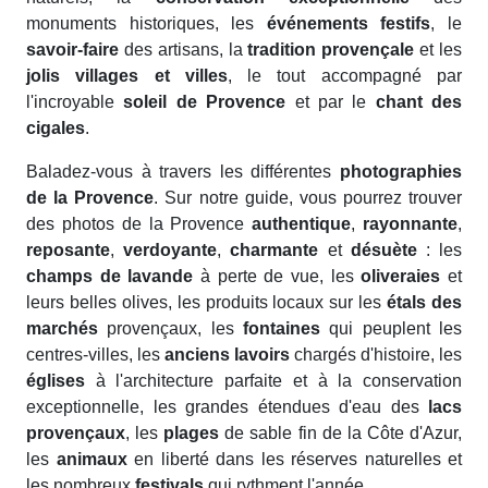
monuments historiques, les
événements festifs
, le
savoir-faire
des artisans, la
tradition provençale
et les
jolis villages et villes
, le tout accompagné par
l'incroyable
soleil de Provence
et par le
chant des
cigales
.
Baladez-vous à travers les différentes
photographies
de la Provence
. Sur notre guide, vous pourrez trouver
des photos de la Provence
authentique
,
rayonnante
,
reposante
,
verdoyante
,
charmante
et
désuète
: les
champs de lavande
à perte de vue, les
oliveraies
et
leurs belles olives, les produits locaux sur les
étals des
marchés
provençaux, les
fontaines
qui peuplent les
centres-villes, les
anciens lavoirs
chargés d'histoire, les
églises
à l'architecture parfaite et à la conservation
exceptionnelle, les grandes étendues d'eau des
lacs
provençaux
, les
plages
de sable fin de la Côte d'Azur,
les
animaux
en liberté dans les réserves naturelles et
les nombreux
festivals
qui rythment l'année.