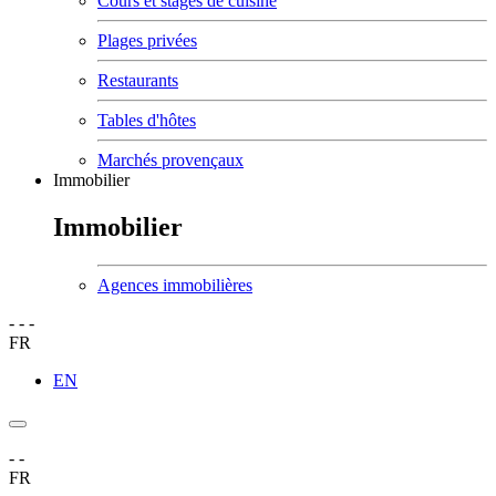
Cours et stages de cuisine
Plages privées
Restaurants
Tables d'hôtes
Marchés provençaux
Immobilier
Immobilier
Agences immobilières
-
-
-
FR
EN
-
-
FR