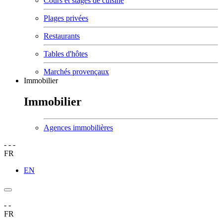
Cours et stages de cuisine
Plages privées
Restaurants
Tables d'hôtes
Marchés provençaux
Immobilier
Immobilier
Agences immobilières
-
-
-
FR
EN
-
-
FR