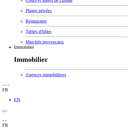
Cours et stages de cuisine
Plages privées
Restaurants
Tables d'hôtes
Marchés provençaux
Immobilier
Immobilier
Agences immobilières
-
-
-
FR
EN
-
-
FR