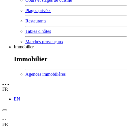
Cours et stages de cuisine
Plages privées
Restaurants
Tables d'hôtes
Marchés provençaux
Immobilier
Immobilier
Agences immobilières
-
-
-
FR
EN
-
-
FR