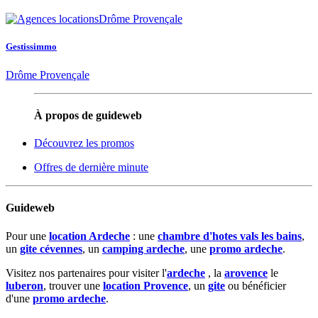
Gestissimmo
Drôme Provençale
À propos de guideweb
Découvrez les promos
Offres de dernière minute
Guideweb
Pour une
location Ardeche
: une
chambre d'hotes vals les bains
,
un
gite cévennes
, un
camping ardeche
, une
promo ardeche
.
Visitez nos partenaires pour visiter l'
ardeche
, la
arovence
le
luberon
, trouver une
location Provence
, un
gite
ou bénéficier
d'une
promo ardeche
.