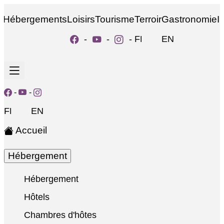
Hébergements
Loisirs
Tourisme
Terroir
Gastronomie
I
-
-
-
FR
EN
-
-
FR
EN
Accueil
Hébergement
Hébergement
Hôtels
Chambres d'hôtes