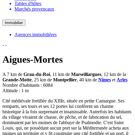
Tables d'hôtes
Marchés provençaux
Immobilier
Agences immobilières
-
-
Aigues-Mortes
A 7 km de
Grau-du-Roi
, 11 km de
Marseillargues
, 12 km de la
Grande-Motte
, 25 km de
Montpellier
, 40 km de
Nîmes
et
Arles
Nombre d'habitants : 6084
Altitude : 1 m
Cité médiévale fortifiée du XIIIe, située en petite Camargue. Ses
remparts, ses tours et ses 12 portes lui confèrent un charme
historique à la fois surprenant et insaisissable. Autrefois les habitants
du village vivaient de chasse, de pêche, et de fabrication du sel,
dominaient par les moines de l'abbaye de Psalmodie. C'est Saint
Louis, qui, ne possédant aucun port sur la Méditerranée acheta aux
moines un territoire et y fit construire une cité fortifiée et un port, il