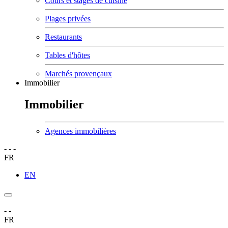
Cours et stages de cuisine
Plages privées
Restaurants
Tables d'hôtes
Marchés provençaux
Immobilier
Immobilier
Agences immobilières
-
-
-
FR
EN
-
-
FR