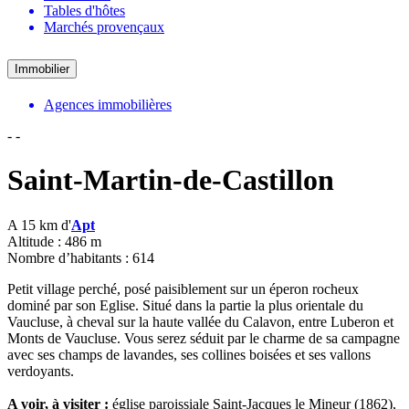
Tables d'hôtes
Marchés provençaux
Immobilier
Agences immobilières
-
-
Saint-Martin-de-Castillon
A 15 km d'
Apt
Altitude : 486 m
Nombre d’habitants : 614
Petit village perché, posé paisiblement sur un éperon rocheux
dominé par son Eglise. Situé dans la partie la plus orientale du
Vaucluse, à cheval sur la haute vallée du Calavon, entre Luberon et
Monts de Vaucluse. Vous serez séduit par le charme de sa campagne
avec ses champs de lavandes, ses collines boisées et ses vallons
verdoyants.
A voir, à visiter :
église paroissiale Saint-Jacques le Mineur (1862),