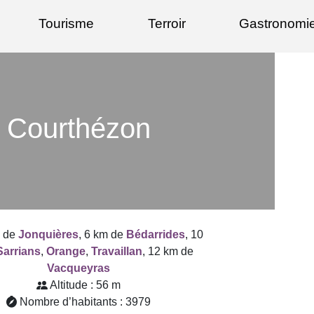
Tourisme
Terroir
Gastronomi
Courthézon
m de
Jonquières
, 6 km de
Bédarrides
, 10
Sarrians
,
Orange
,
Travaillan
, 12 km de
Vacqueyras
Altitude : 56 m
Nombre d’habitants : 3979