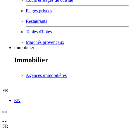
Cours et stages de cuisine
Plages privées
Restaurants
Tables d'hôtes
Marchés provençaux
Immobilier
Immobilier
Agences immobilières
-
-
-
FR
EN
-
-
FR