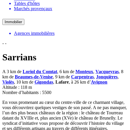
Tables d'hôtes
Marchés provençaux
Immobilier
Agences immobilières
-
-
Sarrians
A 3 km de
Loriol du Comtat
, 6 km de
Monteux
,
Vacqueyras
, 8
km de
Beaumes-de-Venise
, 9 km de
Carpentras
,
Jonquières
,
Violès
, 10 km de
Gigondas
,
Lafare
, à 26 km d’
Avignon
Altitude : 118 m
Nombre d’habitants : 5500
En vous promenant au cœur du centre-ville de ce charmant village,
vous découvrirez quelques vestiges de son passé. A ne pas manquer,
l’un des plus beaux châteaux de la région : le château de Tourreau
datant du XVIIIe et, plus ancien (XVe) le château de Brunelly. Le
syndicat d’initiative vous propose de découvrir l’histoire du village
et ses différents artisans au travers de différents itinéraires.