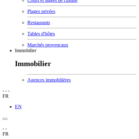
Cours et stages de cuisine
Plages privées
Restaurants
Tables d'hôtes
Marchés provençaux
Immobilier
Immobilier
Agences immobilières
-
-
-
FR
EN
-
-
FR