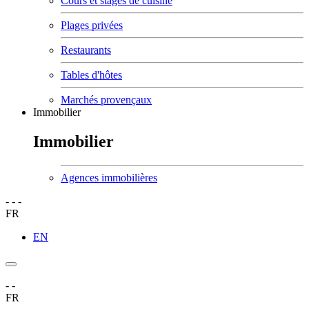
Cours et stages de cuisine
Plages privées
Restaurants
Tables d'hôtes
Marchés provençaux
Immobilier
Immobilier
Agences immobilières
-
-
-
FR
EN
-
-
FR