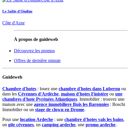
Le Sable d'Ondine
Côte d'Azur
À propos de guideweb
Découvrez les promos
Offres de dernière minute
Guideweb
Chambre d'hotes
: louez une
chambre d'hotes dans Luberon
ou
dans les
Cévennes d'Ardèche
,
maison d'hotes Finistère
ou
une
chambres d'hote Pyrénées Atlantiques
. Immobilier : trouvez une
maison avec une
agence immobiliere Buis les Baronnies
: Boschi
Immobilier ou un
stage de clown en Drome
.
Pour une
location Ardeche
: une
chambre d'hotes vals les bains
,
un
gite cévennes
, un
camping ardeche
, une
promo ardeche
.