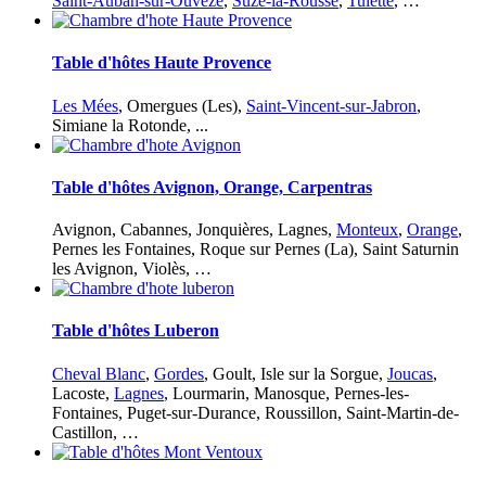
Saint-Auban-sur-Ouvèze
,
Suze-la-Rousse
,
Tulette
, …
Table d'hôtes Haute Provence
Les Mées
, Omergues (Les),
Saint-Vincent-sur-Jabron
,
Simiane la Rotonde, ...
Table d'hôtes Avignon, Orange, Carpentras
Avignon, Cabannes, Jonquières, Lagnes,
Monteux
,
Orange
,
Pernes les Fontaines, Roque sur Pernes (La), Saint Saturnin
les Avignon, Violès, …
Table d'hôtes Luberon
Cheval Blanc
,
Gordes
, Goult, Isle sur la Sorgue,
Joucas
,
Lacoste,
Lagnes
, Lourmarin, Manosque, Pernes-les-
Fontaines, Puget-sur-Durance, Roussillon, Saint-Martin-de-
Castillon, …