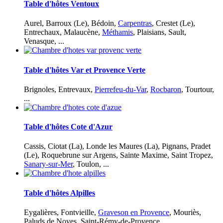
Table d'hôtes Ventoux
Aurel, Barroux (Le), Bédoin,
Carpentras
, Crestet (Le),
Entrechaux, Malaucène,
Méthamis
, Plaisians, Sault,
Venasque, ...
Table d'hôtes Var et Provence Verte
Brignoles, Entrevaux,
Pierrefeu-du-Var
,
Rocbaron
, Tourtour,
...
Table d'hôtes Cote d'Azur
Cassis, Ciotat (La), Londe les Maures (La), Pignans, Pradet
(Le), Roquebrune sur Argens, Sainte Maxime, Saint Tropez,
Sanary-sur-Mer
, Toulon, ...
Table d'hôtes Alpilles
Eygalières, Fontvieille,
Graveson en Provence
, Mouriès,
Paluds de Noves, Saint-Rémy-de-Provence, …