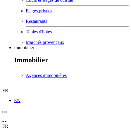
Cours et stages de cuisine
Plages privées
Restaurants
Tables d'hôtes
Marchés provençaux
Immobilier
Immobilier
Agences immobilières
-
-
-
FR
EN
-
-
FR