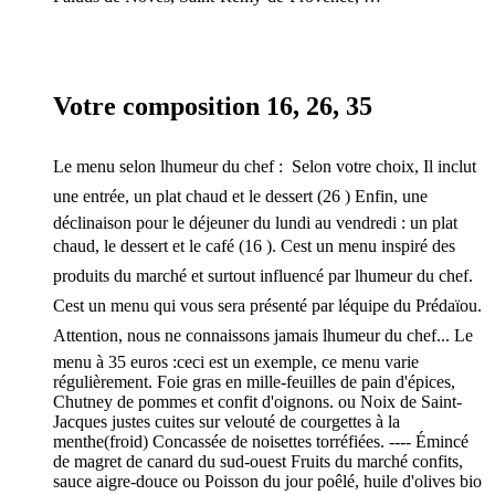
Votre composition 16, 26, 35 
Le menu selon lhumeur du chef :  Selon votre choix, Il inclut
une entrée, un plat chaud et le dessert (26 ) Enfin, une
déclinaison pour le déjeuner du lundi au vendredi : un plat
chaud, le dessert et le café (16 ). Cest un menu inspiré des
produits du marché et surtout influencé par lhumeur du chef.
Cest un menu qui vous sera présenté par léquipe du Prédaïou.
Attention, nous ne connaissons jamais lhumeur du chef... Le
menu à 35 euros :ceci est un exemple, ce menu varie
régulièrement. Foie gras en mille-feuilles de pain d'épices,
Chutney de pommes et confit d'oignons. ou Noix de Saint-
Jacques justes cuites sur velouté de courgettes à la
menthe(froid) Concassée de noisettes torréfiées. ---- Émincé
de magret de canard du sud-ouest Fruits du marché confits,
sauce aigre-douce ou Poisson du jour poêlé, huile d'olives bio