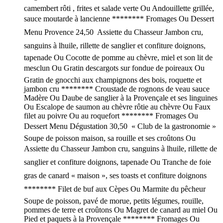
camembert rôti , frites et salade verte Ou Andouillette grillée,
sauce moutarde à lancienne ******** Fromages Ou Dessert
Menu Provence 24,50  Assiette du Chasseur Jambon cru,
sanguins à lhuile, rillette de sanglier et confiture doignons,
tapenade Ou Cocotte de pomme au chèvre, miel et son lit de
mesclun Ou Gratin descargots sur fondue de poireaux Ou
Gratin de gnocchi aux champignons des bois, roquette et
jambon cru ******** Croustade de rognons de veau sauce
Madère Ou Daube de sanglier à la Provençale et ses linguines
Ou Escalope de saumon au chèvre rôtie au chèvre Ou Faux
filet au poivre Ou au roquefort ******** Fromages Ou
Dessert Menu Dégustation 30,50  « Club de la gastronomie »
Soupe de poisson maison, sa rouille et ses croûtons Ou
Assiette du Chasseur Jambon cru, sanguins à lhuile, rillette de
sanglier et confiture doignons, tapenade Ou Tranche de foie
gras de canard « maison », ses toasts et confiture doignons
******** Filet de buf aux Cèpes Ou Marmite du pêcheur
Soupe de poisson, pavé de morue, petits légumes, rouille,
pommes de terre et croûtons Ou Magret de canard au miel Ou
Pied et paquets à la Provençale ******** Fromages Ou