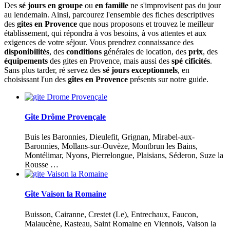
Des
sé jours en groupe
ou
en famille
ne s'improvisent pas du jour
au lendemain. Ainsi, parcourez l'ensemble des fiches descriptives
des
gites en Provence
que nous proposons et trouvez le meilleur
établissement, qui répondra à vos besoins, à vos attentes et aux
exigences de votre séjour. Vous prendrez connaissance des
disponibilités
, des
conditions
générales de location, des
prix
, des
équipements
des gites en Provence, mais aussi des
spé cificités
.
Sans plus tarder, ré servez des
sé jours exceptionnels
, en
choisissant l'un des
gîtes en Provence
présents sur notre guide.
Gîte Drôme Provençale
Buis les Baronnies, Dieulefit, Grignan, Mirabel-aux-
Baronnies, Mollans-sur-Ouvèze, Montbrun les Bains,
Montélimar, Nyons, Pierrelongue, Plaisians, Séderon, Suze la
Rousse …
Gîte Vaison la Romaine
Buisson, Cairanne, Crestet (Le), Entrechaux, Faucon,
Malaucène, Rasteau, Saint Romaine en Viennois, Vaison la