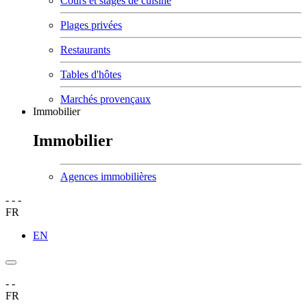
Cours et stages de cuisine
Plages privées
Restaurants
Tables d'hôtes
Marchés provençaux
Immobilier
Immobilier
Agences immobilières
-
-
-
FR
EN
-
-
FR