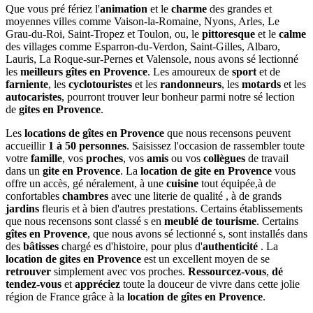
Que vous pré fériez l'
animation
et le
charme
des grandes et
moyennes villes comme Vaison-la-Romaine, Nyons, Arles, Le
Grau-du-Roi, Saint-Tropez et Toulon, ou, le
pittoresque
et le
calme
des villages comme Esparron-du-Verdon, Saint-Gilles, Albaro,
Lauris, La Roque-sur-Pernes et Valensole, nous avons sé lectionné
les
meilleurs gîtes en Provence
. Les amoureux de
sport
et de
farniente
, les
cyclotouristes
et les
randonneurs
, les
motards
et les
autocaristes
, pourront trouver leur bonheur parmi notre sé lection
de
gites en Provence
.
Les
locations de gîtes en Provence
que nous recensons peuvent
accueillir
1 à 50 personnes
. Saisissez l'occasion de rassembler toute
votre
famille
, vos
proches
, vos
amis
ou vos
collègues
de travail
dans un
gite en Provence
. La
location de gite en Provence
vous
offre un accès, gé néralement, à une
cuisine
tout équipée,à de
confortables
chambres
avec une literie de qualité , à de grands
jardins
fleuris et à bien d'autres prestations. Certains établissements
que nous recensons sont classé s en
meublé de tourisme
. Certains
gîtes en Provence
, que nous avons sé lectionné s, sont installés dans
des
bâtisses
chargé es d'histoire, pour plus d'
authenticité
. La
location de gites en Provence
est un excellent moyen de se
retrouver
simplement avec vos proches.
Ressourcez-vous
,
dé
tendez-vous
et
appréciez
toute la douceur de vivre dans cette jolie
région de France grâce à la
location de gîtes en Provence
.