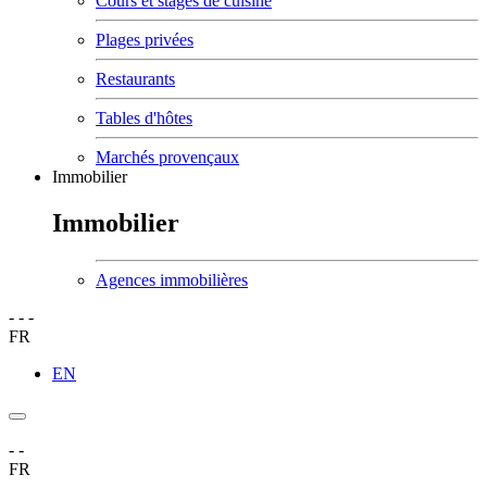
Cours et stages de cuisine
Plages privées
Restaurants
Tables d'hôtes
Marchés provençaux
Immobilier
Immobilier
Agences immobilières
-
-
-
FR
EN
-
-
FR