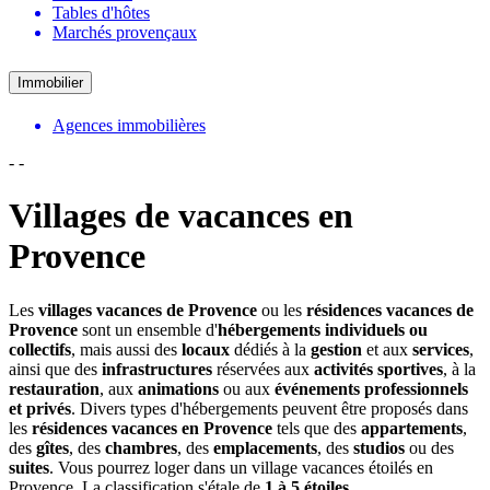
Tables d'hôtes
Marchés provençaux
Immobilier
Agences immobilières
-
-
Villages de vacances en
Provence
Les
villages vacances de Provence
ou les
résidences vacances de
Provence
sont un ensemble d'
hébergements individuels ou
collectifs
, mais aussi des
locaux
dédiés à la
gestion
et aux
services
,
ainsi que des
infrastructures
réservées aux
activités sportives
, à la
restauration
, aux
animations
ou aux
événements professionnels
et privés
. Divers types d'hébergements peuvent être proposés dans
les
résidences vacances en Provence
tels que des
appartements
,
des
gîtes
, des
chambres
, des
emplacements
, des
studios
ou des
suites
. Vous pourrez loger dans un village vacances étoilés en
Provence. La classification s'étale de
1 à 5 étoiles
.