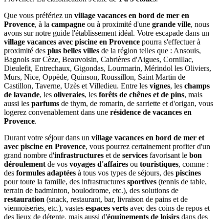
Que vous préfériez un
village vacances en bord de mer en
Provence
, à la
campagne
ou à proximité d'une
grande ville
, nous
avons sur notre guide l'établissement idéal. Votre escapade dans un
village vacances avec piscine en Provence
pourra s'effectuer à
proximité des
plus belles villes
de la région telles que : Ansouis,
Bagnols sur Cèze, Beauvoisin, Cabrières d'Aigues, Cornillac,
Dieulefit, Entrechaux, Gigondas, Lourmarin, Mérindol les Oliviers,
Murs, Nice, Oppède, Quinson, Roussillon, Saint Martin de
Castillon, Taverne, Uzès et Villedieu. Entre les
vignes
, les
champs
de lavande
, les
oliveraies
, les
forêts de chênes et de pins
, mais
aussi les
parfums
de thym, de romarin, de sarriette et d'origan, vous
logerez convenablement dans une
résidence de vacances en
Provence
.
Durant votre séjour dans un
village vacances en bord de mer et
avec piscine en Provence
, vous pourrez certainement profiter d'un
grand nombre d'
infrastructures
et de
services
favorisant le
bon
déroulement
de vos
voyages d'affaires
ou
touristiques
, comme :
des
formules adaptées
à tous vos types de séjours, des
piscines
pour toute la famille, des infrastructures
sportives
(tennis de table,
terrain de badminton, boulodrome, etc.), des solutions de
restauration
(snack, restaurant, bar, livraison de pains et de
viennoiseries, etc.), vastes
espaces verts
avec des coins de repos et
des lieux de détente, mais aussi d'
équipements de loisirs
dans des