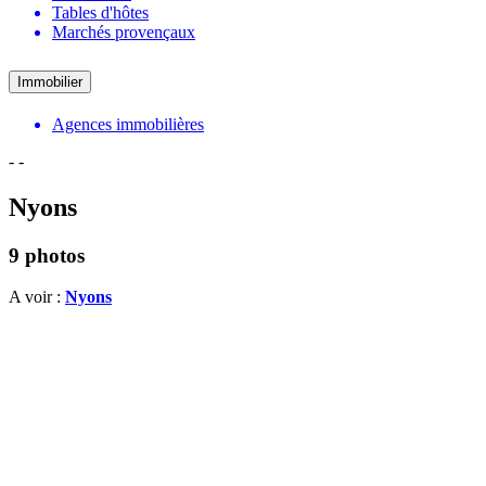
Tables d'hôtes
Marchés provençaux
Immobilier
Agences immobilières
-
-
Nyons
9 photos
A voir :
Nyons