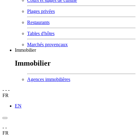
Cours et stages de cuisine
Plages privées
Restaurants
Tables d'hôtes
Marchés provençaux
Immobilier
Immobilier
Agences immobilières
-
-
-
FR
EN
-
-
FR