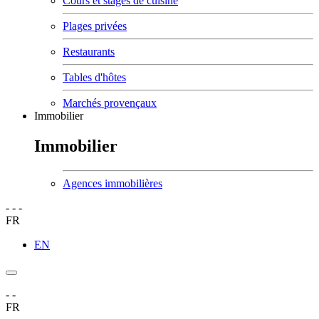
Cours et stages de cuisine
Plages privées
Restaurants
Tables d'hôtes
Marchés provençaux
Immobilier
Immobilier
Agences immobilières
-
-
-
FR
EN
-
-
FR