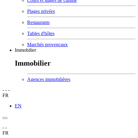
Cours et stages de cuisine
Plages privées
Restaurants
Tables d'hôtes
Marchés provençaux
Immobilier
Immobilier
Agences immobilières
-
-
-
FR
EN
-
-
FR