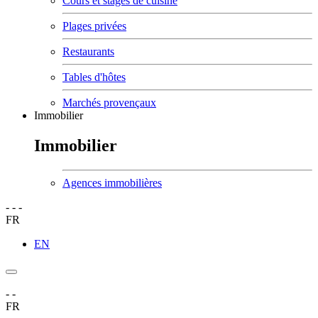
Cours et stages de cuisine
Plages privées
Restaurants
Tables d'hôtes
Marchés provençaux
Immobilier
Immobilier
Agences immobilières
-
-
-
FR
EN
-
-
FR