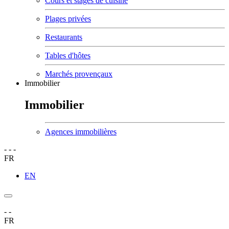
Cours et stages de cuisine
Plages privées
Restaurants
Tables d'hôtes
Marchés provençaux
Immobilier
Immobilier
Agences immobilières
-
-
-
FR
EN
-
-
FR