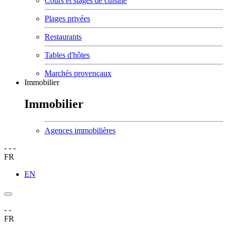
Cours et stages de cuisine
Plages privées
Restaurants
Tables d'hôtes
Marchés provençaux
Immobilier
Immobilier
Agences immobilières
-
-
-
FR
EN
-
-
FR