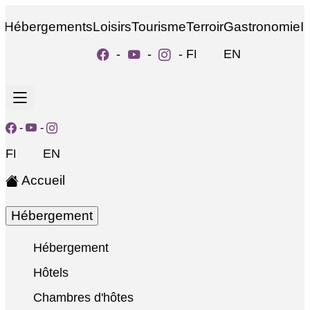
Hébergements
Loisirs
Tourisme
Terroir
Gastronomie
I
-
-
-
FR
EN
-
-
FR
EN
Accueil
Hébergement
Hébergement
Hôtels
Chambres d'hôtes