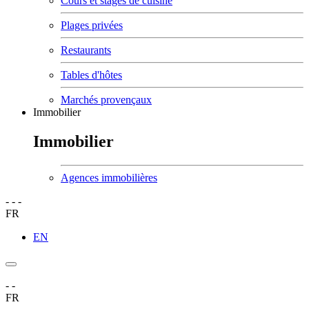
Cours et stages de cuisine
Plages privées
Restaurants
Tables d'hôtes
Marchés provençaux
Immobilier
Immobilier
Agences immobilières
-
-
-
FR
EN
-
-
FR