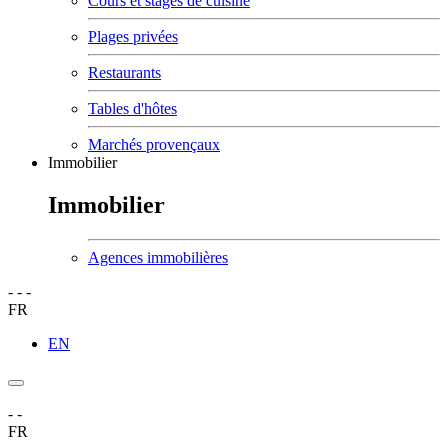
Cours et stages de cuisine
Plages privées
Restaurants
Tables d'hôtes
Marchés provençaux
Immobilier
Immobilier
Agences immobilières
-
-
-
FR
EN
-
-
FR