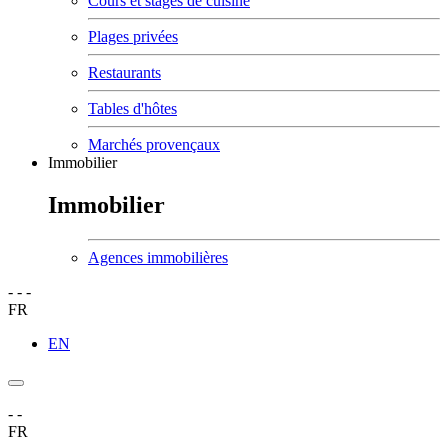
Cours et stages de cuisine
Plages privées
Restaurants
Tables d'hôtes
Marchés provençaux
Immobilier
Immobilier
Agences immobilières
-
-
-
FR
EN
-
-
FR