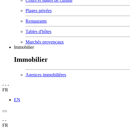
Cours et stages de cuisine
Plages privées
Restaurants
Tables d'hôtes
Marchés provençaux
Immobilier
Immobilier
Agences immobilières
-
-
-
FR
EN
-
-
FR