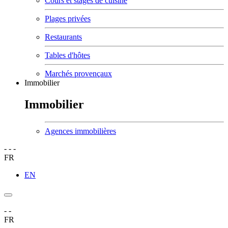
Cours et stages de cuisine
Plages privées
Restaurants
Tables d'hôtes
Marchés provençaux
Immobilier
Immobilier
Agences immobilières
-
-
-
FR
EN
-
-
FR