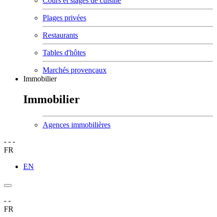
Cours et stages de cuisine
Plages privées
Restaurants
Tables d'hôtes
Marchés provençaux
Immobilier
Immobilier
Agences immobilières
-
-
-
FR
EN
-
-
FR