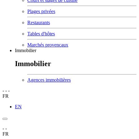
Cours et stages de cuisine
Plages privées
Restaurants
Tables d'hôtes
Marchés provençaux
Immobilier
Immobilier
Agences immobilières
-
-
-
FR
EN
-
-
FR