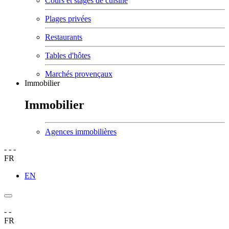
Cours et stages de cuisine
Plages privées
Restaurants
Tables d'hôtes
Marchés provençaux
Immobilier
Immobilier
Agences immobilières
-
-
-
FR
EN
-
-
FR