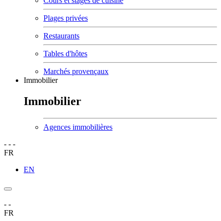
Cours et stages de cuisine
Plages privées
Restaurants
Tables d'hôtes
Marchés provençaux
Immobilier
Immobilier
Agences immobilières
-
-
-
FR
EN
-
-
FR