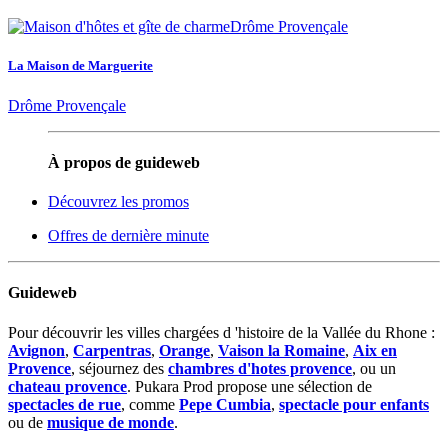
La Maison de Marguerite
Drôme Provençale
À propos de guideweb
Découvrez les promos
Offres de dernière minute
Guideweb
Pour découvrir les villes chargées d 'histoire de la Vallée du Rhone :
Avignon
,
Carpentras
,
Orange
,
Vaison la Romaine
,
Aix en
Provence
, séjournez des
chambres d'hotes provence
, ou un
chateau provence
. Pukara Prod propose une sélection de
spectacles de rue
, comme
Pepe Cumbia
,
spectacle pour enfants
ou de
musique de monde
.