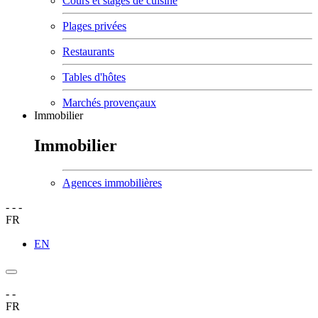
Cours et stages de cuisine
Plages privées
Restaurants
Tables d'hôtes
Marchés provençaux
Immobilier
Immobilier
Agences immobilières
-
-
-
FR
EN
-
-
FR