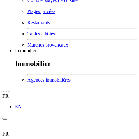
Cours et stages de cuisine
Plages privées
Restaurants
Tables d'hôtes
Marchés provençaux
Immobilier
Immobilier
Agences immobilières
-
-
-
FR
EN
-
-
FR