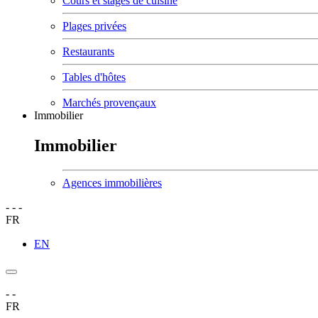
Cours et stages de cuisine
Plages privées
Restaurants
Tables d'hôtes
Marchés provençaux
Immobilier
Immobilier
Agences immobilières
-
-
-
FR
EN
-
-
FR