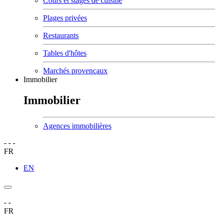
Cours et stages de cuisine
Plages privées
Restaurants
Tables d'hôtes
Marchés provençaux
Immobilier
Immobilier
Agences immobilières
-
-
-
FR
EN
-
-
FR