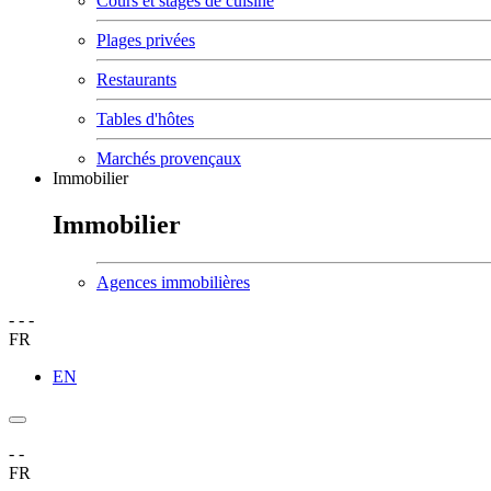
Cours et stages de cuisine
Plages privées
Restaurants
Tables d'hôtes
Marchés provençaux
Immobilier
Immobilier
Agences immobilières
-
-
-
FR
EN
-
-
FR