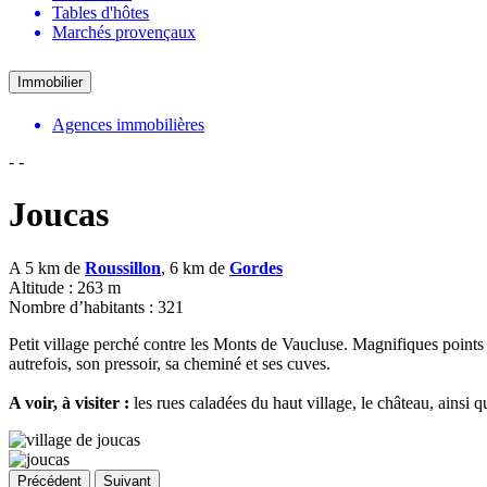
Tables d'hôtes
Marchés provençaux
Immobilier
Agences immobilières
-
-
Joucas
A 5 km de
Roussillon
, 6 km de
Gordes
Altitude : 263 m
Nombre d’habitants : 321
Petit village perché contre les Monts de Vaucluse. Magnifiques points 
autrefois, son pressoir, sa cheminé et ses cuves.
A voir, à visiter :
les rues caladées du haut village, le château, ainsi q
Précédent
Suivant