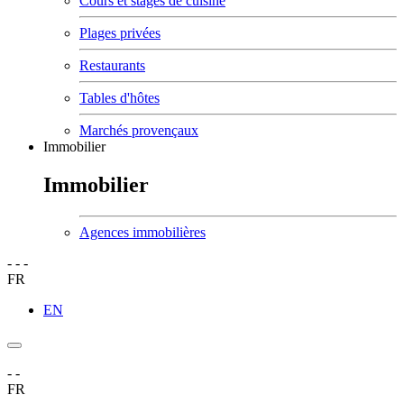
Cours et stages de cuisine
Plages privées
Restaurants
Tables d'hôtes
Marchés provençaux
Immobilier
Immobilier
Agences immobilières
-
-
-
FR
EN
-
-
FR