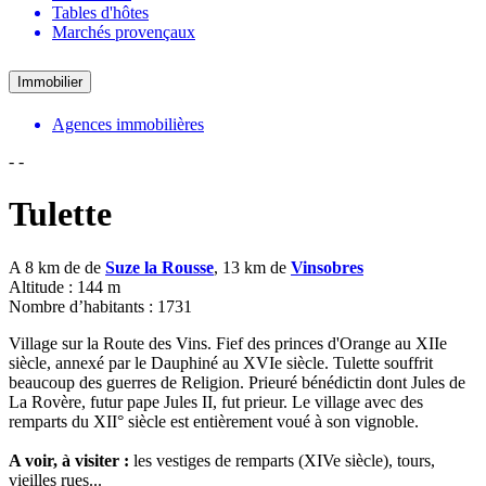
Tables d'hôtes
Marchés provençaux
Immobilier
Agences immobilières
-
-
Tulette
A 8 km de de
Suze la Rousse
, 13 km de
Vinsobres
Altitude : 144 m
Nombre d’habitants : 1731
Village sur la Route des Vins. Fief des princes d'Orange au XIIe
siècle, annexé par le Dauphiné au XVIe siècle. Tulette souffrit
beaucoup des guerres de Religion. Prieuré bénédictin dont Jules de
La Rovère, futur pape Jules II, fut prieur. Le village avec des
remparts du XII° siècle est entièrement voué à son vignoble.
A voir, à visiter :
les vestiges de remparts (XIVe siècle), tours,
vieilles rues...