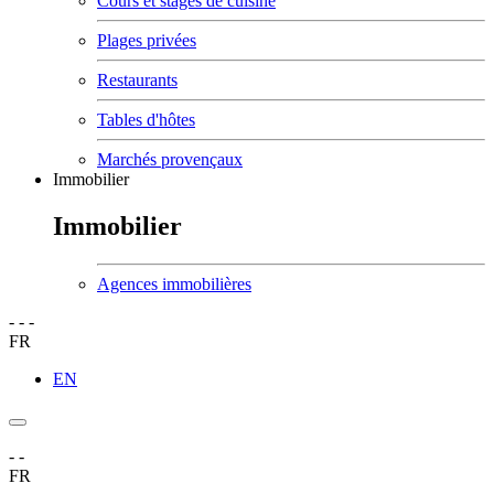
Cours et stages de cuisine
Plages privées
Restaurants
Tables d'hôtes
Marchés provençaux
Immobilier
Immobilier
Agences immobilières
-
-
-
FR
EN
-
-
FR