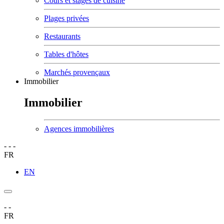
Cours et stages de cuisine
Plages privées
Restaurants
Tables d'hôtes
Marchés provençaux
Immobilier
Immobilier
Agences immobilières
-
-
-
FR
EN
-
-
FR