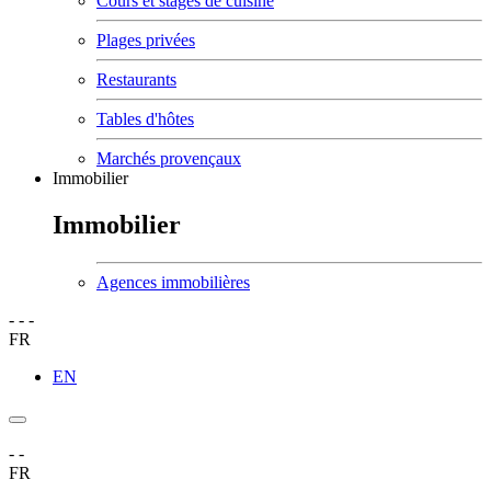
Cours et stages de cuisine
Plages privées
Restaurants
Tables d'hôtes
Marchés provençaux
Immobilier
Immobilier
Agences immobilières
-
-
-
FR
EN
-
-
FR