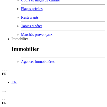
Cours et stages de cuisine
Plages privées
Restaurants
Tables d'hôtes
Marchés provençaux
Immobilier
Immobilier
Agences immobilières
-
-
-
FR
EN
-
-
FR