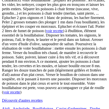
Commencez votre bouillabaisse : préparer les poissons : les écailler,
les vider, les nettoyer, couper les plus gros en tronçons et laisser les
petits entiers. Séparer les poissons à chair ferme (rascasse, vive,
grondin...) et les poissons à chair tendre (merlan, saint pierre, ...
Eplucher 2 gros oignons et 1 blanc de poireau, les hacher finement.
Peler 2 grosses tomates (les plonger 1 mn dans l'eau bouillante), les
épépiner et les couper en morceaux. Eplucher et écraser l'ail. Porter
2 litres de fumet de poisson (
voir recette
) à ébullition, élément
essentiel de la bouillabaisse. Disposer les tomates, les oignons, le
poireau, l'ail, le thym, le laurier et le persil dans un faitout. Arroser
d'un verre d'huile d'olive, saupoudrer de safran. Poursuivez la
réalisation de votre bouillabaisse : mettre ensuite les poissons à chair
ferme. Verser du bouillon très chaud, de manière à recouvrir le
poisson. Saler, poivrer, laisser cuire à feu très vif, et à découvert
pendant 8 mn environ.A ce moment, ajouter les poissons à chair
tendre, les crevettes et les moules, et laisser bouillir encore 8 mn.
Ranger les douze tranches de pain (légèrement grillées et frottées
d'ail) autour d'un plat creux. Verser le bouillon de cuisson dans une
soupière, en le passant à travers une passoire. Disposer les morceaux
de poisson dans le plat creux et servir le tout ensemble. Votre
bouillabaisse est prete, vous pouvez accompagner ce plat de rouille
(
voir recette
)
Découvrir d'autres recettes
Aïoli
-
Anchoïade
-
Bouillabaisse
-
Caviar d'aubergines
-
Daube