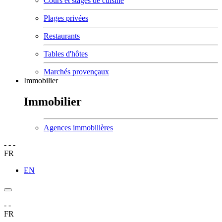
Cours et stages de cuisine
Plages privées
Restaurants
Tables d'hôtes
Marchés provençaux
Immobilier
Immobilier
Agences immobilières
-
-
-
FR
EN
-
-
FR