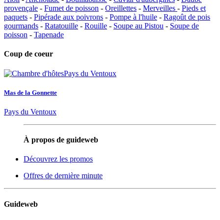
provençale
-
Fumet de poisson
-
Oreillettes
-
Merveilles
-
Pieds et
paquets
-
Pipérade aux poivrons
-
Pompe à l'huile
-
Ragoût de pois
gourmands
-
Ratatouille
-
Rouille
-
Soupe au Pistou
-
Soupe de
poisson
-
Tapenade
Coup de coeur
Mas de la Gonnette
Pays du Ventoux
À propos de guideweb
Découvrez les promos
Offres de dernière minute
Guideweb