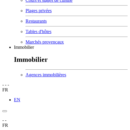
Cours et stages de cuisine
Plages privées
Restaurants
Tables d'hôtes
Marchés provençaux
Immobilier
Immobilier
Agences immobilières
-
-
-
FR
EN
-
-
FR