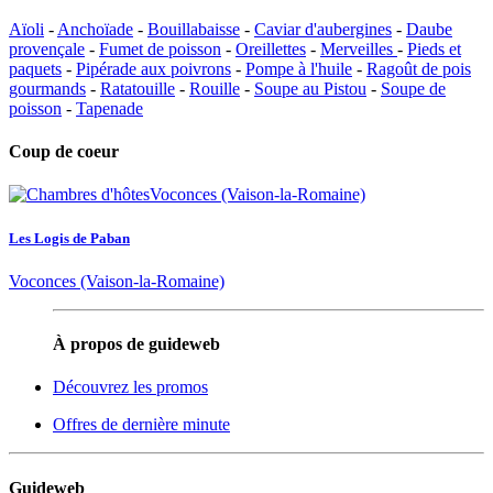
Aïoli
-
Anchoïade
-
Bouillabaisse
-
Caviar d'aubergines
-
Daube
provençale
-
Fumet de poisson
-
Oreillettes
-
Merveilles
-
Pieds et
paquets
-
Pipérade aux poivrons
-
Pompe à l'huile
-
Ragoût de pois
gourmands
-
Ratatouille
-
Rouille
-
Soupe au Pistou
-
Soupe de
poisson
-
Tapenade
Coup de coeur
Les Logis de Paban
Voconces (Vaison-la-Romaine)
À propos de guideweb
Découvrez les promos
Offres de dernière minute
Guideweb