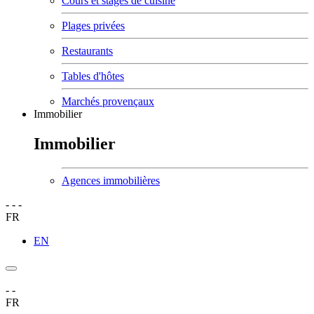
Cours et stages de cuisine
Plages privées
Restaurants
Tables d'hôtes
Marchés provençaux
Immobilier
Immobilier
Agences immobilières
-
-
-
FR
EN
-
-
FR