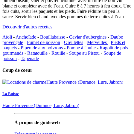
piment oiseau, saler et poivrer. Mouiller avec un litre de bon vin
blanc et compléter avec de l’eau. Cuire 6 à 7 heures à feu doux. Une
fois cuits, sortir les paquets et les pieds. Faire réduire un peu la
sauce. Servir bien chaud avec des pommes de terre cuites à l’eau.
Découvrir d'autres recettes
Aïoli
-
Anchoïade
-
Bouillabaisse
-
Caviar d'aubergines
-
Daube
provençale
-
Fumet de poisson
-
Oreillettes
-
Merveilles
-
Pieds et
paquets
-
Pipérade aux poivrons
-
Pompe à l'huile
-
Ragoût de pois
gourmands
-
Ratatouille
-
Rouille
-
Soupe au Pistou
-
Soupe de
poisson
-
Tapenade
Coup de coeur
La Buisse
Haute Provence (Durance, Lure, Jabron)
À propos de guideweb