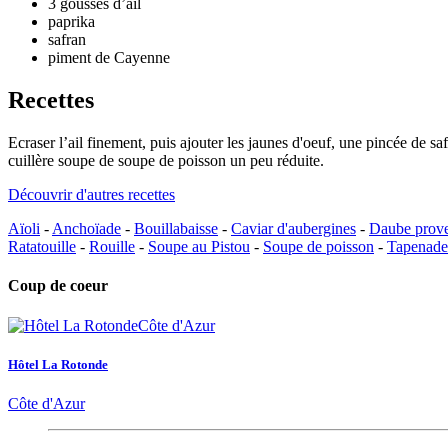
3 gousses d’ail
paprika
safran
piment de Cayenne
Recettes
Ecraser l’ail finement, puis ajouter les jaunes d'oeuf, une pincée de 
cuillère soupe de soupe de poisson un peu réduite.
Découvrir d'autres recettes
Aïoli
-
Anchoïade
-
Bouillabaisse
-
Caviar d'aubergines
-
Daube prov
Ratatouille
-
Rouille
-
Soupe au Pistou
-
Soupe de poisson
-
Tapenade
Coup de coeur
Hôtel La Rotonde
Côte d'Azur