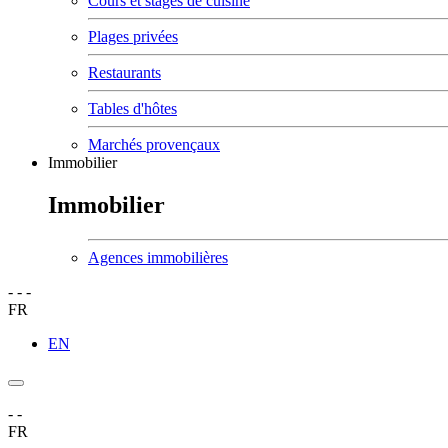
Cours et stages de cuisine
Plages privées
Restaurants
Tables d'hôtes
Marchés provençaux
Immobilier
Immobilier
Agences immobilières
-
-
-
FR
EN
-
-
FR