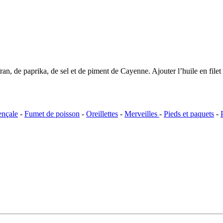
safran, de paprika, de sel et de piment de Cayenne. Ajouter l’huile en 
ençale
-
Fumet de poisson
-
Oreillettes
-
Merveilles
-
Pieds et paquets
-