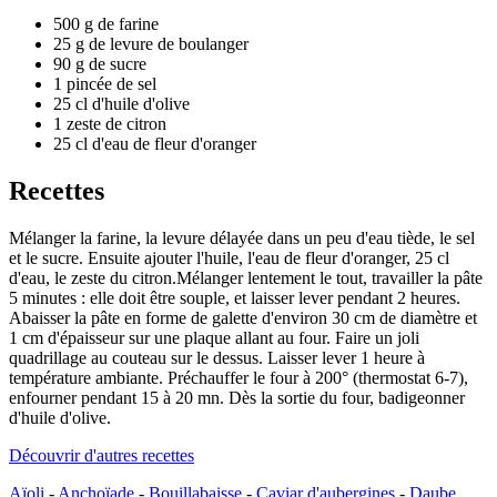
500 g de farine
25 g de levure de boulanger
90 g de sucre
1 pincée de sel
25 cl d'huile d'olive
1 zeste de citron
25 cl d'eau de fleur d'oranger
Recettes
Mélanger la farine, la levure délayée dans un peu d'eau tiède, le sel
et le sucre. Ensuite ajouter l'huile, l'eau de fleur d'oranger, 25 cl
d'eau, le zeste du citron.Mélanger lentement le tout, travailler la pâte
5 minutes : elle doit être souple, et laisser lever pendant 2 heures.
Abaisser la pâte en forme de galette d'environ 30 cm de diamètre et
1 cm d'épaisseur sur une plaque allant au four. Faire un joli
quadrillage au couteau sur le dessus. Laisser lever 1 heure à
température ambiante. Préchauffer le four à 200° (thermostat 6-7),
enfourner pendant 15 à 20 mn. Dès la sortie du four, badigeonner
d'huile d'olive.
Découvrir d'autres recettes
Aïoli
-
Anchoïade
-
Bouillabaisse
-
Caviar d'aubergines
-
Daube