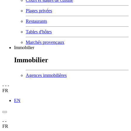
Cours et stages de cuisine
Plages privées
Restaurants
Tables d'hôtes
Marchés provençaux
Immobilier
Immobilier
Agences immobilières
-
-
-
FR
EN
-
-
FR