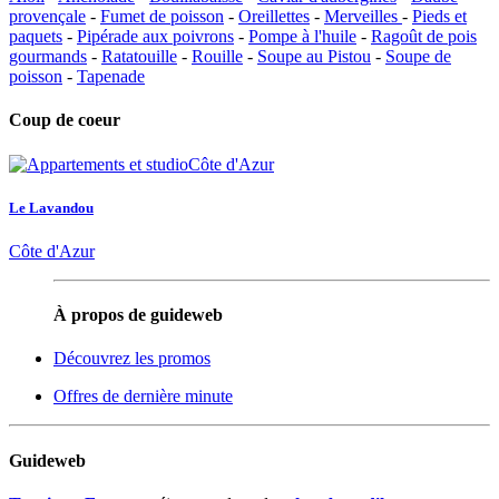
provençale
-
Fumet de poisson
-
Oreillettes
-
Merveilles
-
Pieds et
paquets
-
Pipérade aux poivrons
-
Pompe à l'huile
-
Ragoût de pois
gourmands
-
Ratatouille
-
Rouille
-
Soupe au Pistou
-
Soupe de
poisson
-
Tapenade
Coup de coeur
Le Lavandou
Côte d'Azur
À propos de guideweb
Découvrez les promos
Offres de dernière minute
Guideweb